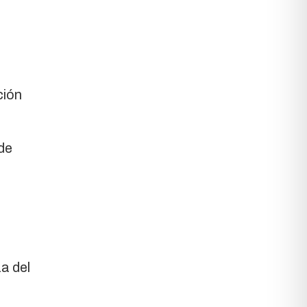
ción
de
a del