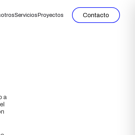
Contacto
otros
Servicios
Proyectos
o a
el
ón