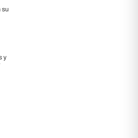
n su
s y
y