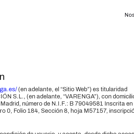
Nos
ón
nga.es/
(en adelante, el “Sitio Web”) es titularidad
L., (en adelante, “VARENGA”), con domicili
Madrid, número de N.I.F.: B 79049581 Inscrita en 
ro 0, Folio 184, Sección 8, hoja M57157, inscripci