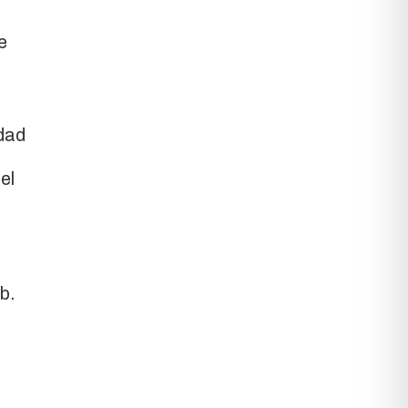
e
idad
el
n
b.